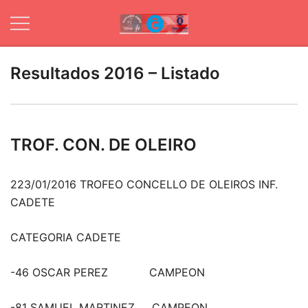
Skip
to
content
Web oficial de
Ximnasio
Club Ximnasio
Fibra
Resultados 2016 – Listado
Fibra
TROF. CON. DE OLEIRO
223/01/2016 TROFEO CONCELLO DE OLEIROS INF.
CADETE
CATEGORIA CADETE
-46 OSCAR PEREZ CAMPEON
-81 SAMUEL MARTINEZ CAMPEON