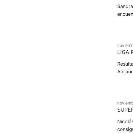
Sandra
encuen
noviemb
LIGA 
Result
Alejan
noviemb
SUPER
Nicolá
consig