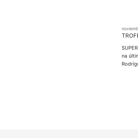
noviemb
TROFE
SUPER 
na últ
Rodríg