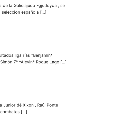
 de la Galiciajudo Fgjudoyda , se
a seleccion española […]
ltados liga rías *Benjamín*
 Simón 7º *Alevin* Roque Lage […]
 Junior dé Xixon , Raúl Ponte
s combates […]