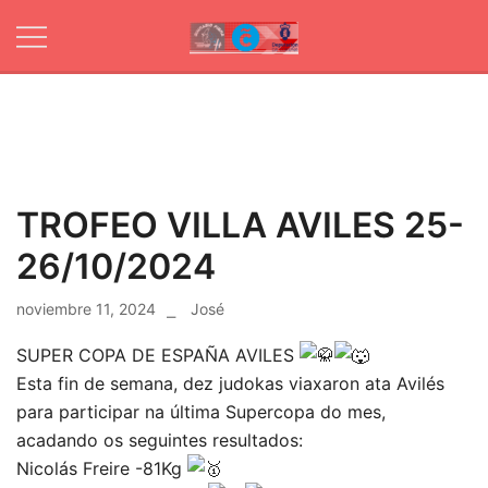
Skip
to
content
Web oficial de
Ximnasio
Club Ximnasio
Fibra
Fibra
TROFEO VILLA AVILES 25-
26/10/2024
noviembre 11, 2024
José
SUPER COPA DE ESPAÑA AVILES
Esta fin de semana, dez judokas viaxaron ata Avilés
para participar na última Supercopa do mes,
acadando os seguintes resultados:
Nicolás Freire -81Kg