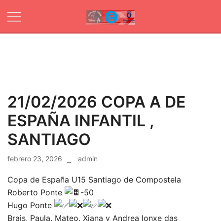
Skip
to
content
Web oficial de
Ximnasio
Club Ximnasio
Fibra
Fibra
21/02/2026 COPA A DE
ESPAÑA INFANTIL ,
SANTIAGO
febrero 23, 2026
admin
Copa de España U15 Santiago de Compostela
Roberto Ponte
-50
Hugo Ponte
Brais, Paula, Mateo, Xiana y Andrea lonxe das