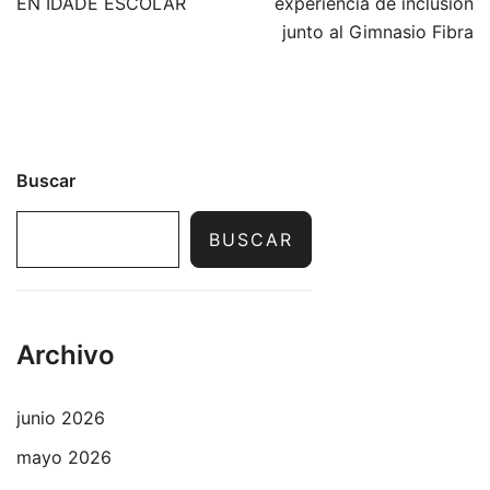
entradas
EN IDADE ESCOLAR
experiencia de inclusión
junto al Gimnasio Fibra
Buscar
BUSCAR
Archivo
junio 2026
mayo 2026