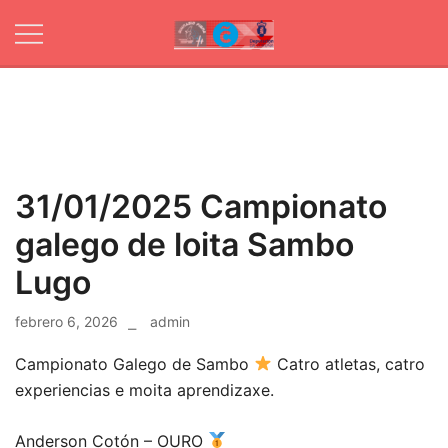
Skip
to
content
Web oficial de
Ximnasio
Club Ximnasio
Fibra
Fibra
31/01/2025 Campionato
galego de loita Sambo
Lugo
febrero 6, 2026
admin
Campionato Galego de Sambo
Catro atletas, catro
experiencias e moita aprendizaxe.
Anderson Cotón – OURO