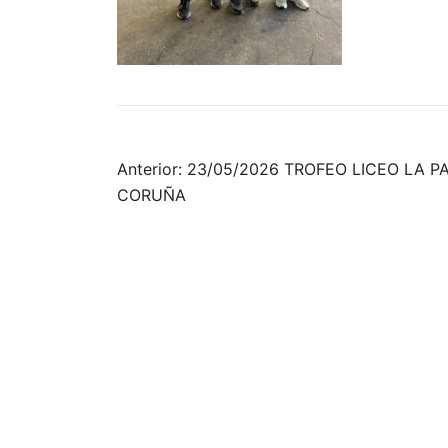
Navegación
Anterior:
23/05/2026 TROFEO LICEO LA P
CORUÑA
de
entradas