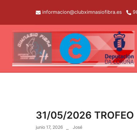
Skip
to
informacion@clubximnasiofibra.es
9
content
Web oficial de Club Ximnasio Fibra
Ximnasio Fibra
31/05/2026 TROFEO
junio 17, 2026
José