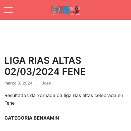
Skip
to
content
Web oficial de
Ximnasio
Club Ximnasio
Fibra
Fibra
LIGA RIAS ALTAS
02/03/2024 FENE
marzo 3, 2024
José
Resultados da xornada da liga rias altas celebrada en
Fene
CATEGORIA BENXAMIN